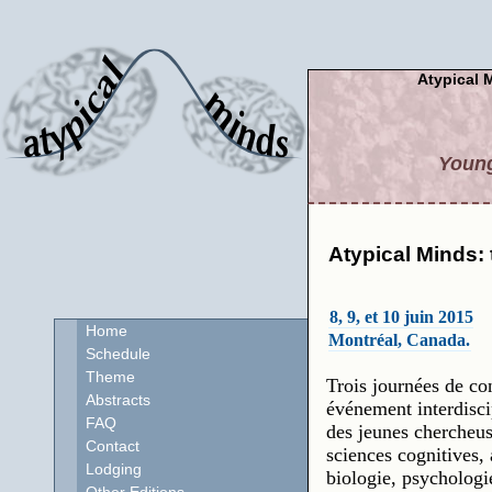
Atypical M
Young
Atypical Minds: 
8, 9, et 10 juin 2015
Home
Montréal, Canada.
Schedule
Theme
Trois journées de co
Abstracts
événement interdiscip
FAQ
des jeunes chercheus
Contact
sciences cognitives,
Lodging
biologie, psychologi