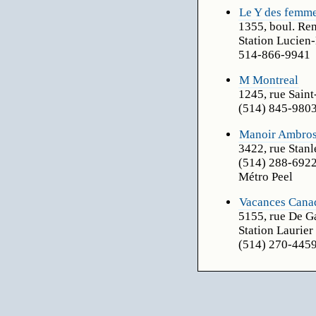
Le Y des femm
1355, boul. Re
Station Lucien-
514-866-9941
M Montreal
1245, rue Saint
(514) 845-980
Manoir Ambro
3422, rue Stanl
(514) 288-692
Métro Peel
Vacances Canad
5155, rue De G
Station Laurier
(514) 270-445