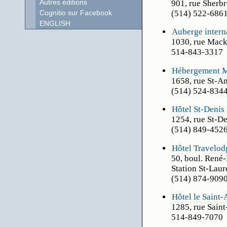
901, rue Sherbr
Autres éditions
(514) 522-686
Cognitio sur Facebook
ENGLISH
Auberge intern
1030, rue Mack
514-843-3317
Hébergement M
1658, rue St-An
(514) 524-834
Hôtel St-Denis
1254, rue St-De
(514) 849-452
Hôtel Travelod
50, boul. René
Station St-Laur
(514) 874-909
Hôtel le Saint
1285, rue Saint
514-849-7070