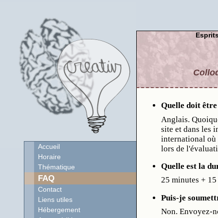
Esprits
Collo
Quelle doit êtr
Anglais. Quoique
site et dans les 
international où 
Accueil
lors de l'évalua
Horaire
Quelle est la d
Thématique
FAQ
25 minutes + 15
Contact
Puis-je soumett
Liens utiles
Hébergement
Non. Envoyez-no