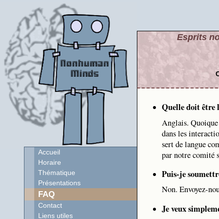
Esprits no
C
Quelle doit être
Anglais. Quoique C
dans les interacti
sert de langue com
Accueil
par notre comité s
Horaire
Puis-je soumettr
Thématique
Présentations
Non. Envoyez-nous
FAQ
Contact
Je veux simpleme
Liens utiles