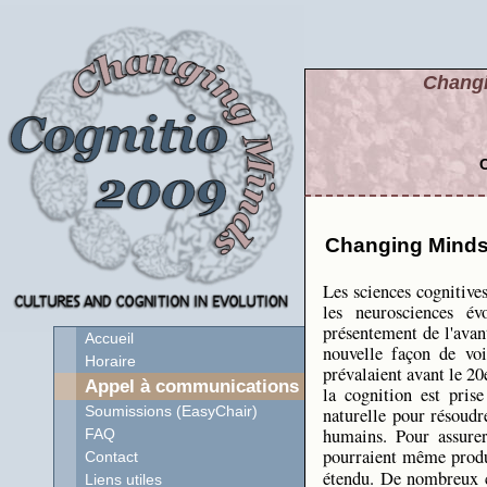
Changi
C
Changing Minds:
Les sciences cognitives
les neurosciences év
présentement de l'avant
Accueil
nouvelle façon de voir
Horaire
prévalaient avant le 20
Appel à communications
la cognition est pris
naturelle pour résoudr
Soumissions (EasyChair)
humains. Pour assurer
FAQ
pourraient même produ
Contact
étendu. De nombreux c
Liens utiles