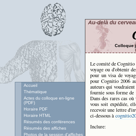
Au-delà du cerveau
Colloque 
Le comité de Cognitio 
voyage ou d'obtenir des
pour un visa de voyag
pour Cognitio 2006 au
Accueil
auteurs qui voudraient 
fournie sous forme de f
Thématique
Dans des rares cas où
Actes du colloque en-ligne
(PDF)
vous soit expédiée, el
recevoir une lettre d'i
Horaire PDF
ci-dessous à
cognitio
Horaire HTML
Résumés des conférences
Inclure:
Résumés des affiches
Photos de la session d'affiches