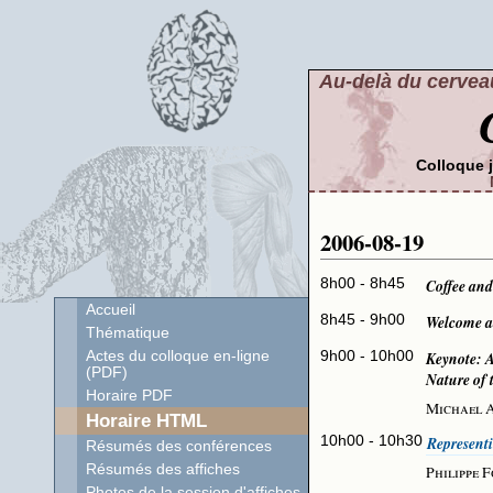
Au-delà du cerveau
Colloque 
2006-08-19
8h00 - 8h45
Coffee and
Accueil
8h45 - 9h00
Welcome a
Thématique
9h00 - 10h00
Keynote: 
Actes du colloque en-ligne
(PDF)
Nature of
Horaire PDF
Michael 
Horaire HTML
10h00 - 10h30
Represent
Résumés des conférences
Résumés des affiches
Philippe 
Photos de la session d'affiches