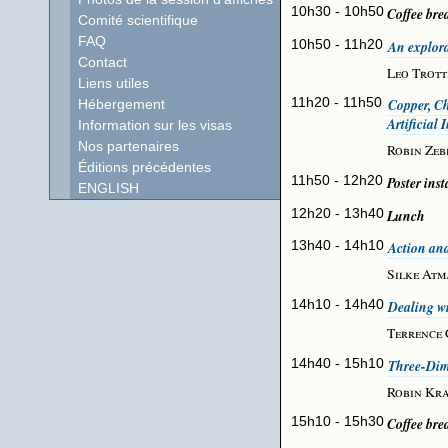
10h30 - 10h50
Coffee bre
Comité scientifique
FAQ
10h50 - 11h20
An explora
Contact
Leo Trott
Liens utiles
11h20 - 11h50
Copper, C
Hébergement
Artificial 
Information sur les visas
Nos partenaires
Robin Ze
Éditions précédentes
11h50 - 12h20
Poster ins
ENGLISH
12h20 - 13h40
Lunch
13h40 - 14h10
Action and
Silke At
14h10 - 14h40
Dealing w
Terrence 
14h40 - 15h10
Three-Dim
Robin Kr
15h10 - 15h30
Coffee bre