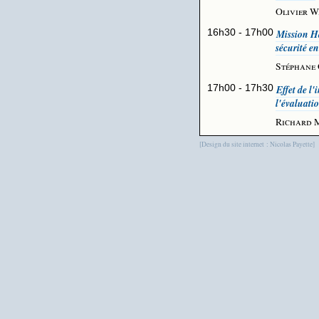
Olivier W
16h30 - 17h00
Mission Ha
sécurité e
Stéphane
17h00 - 17h30
Effet de l
l'évaluati
Richard 
[Design du site internet : Nicolas Payette]