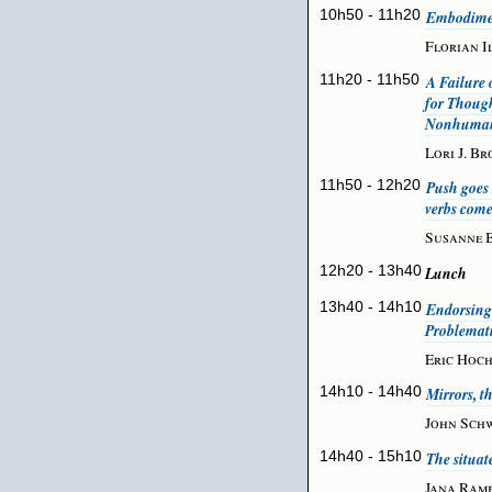
10h50 - 11h20
Embodime
Florian I
11h20 - 11h50
A Failure
for Thoug
Nonhuman
Lori J. B
11h50 - 12h20
Push goes 
verbs com
Susanne 
12h20 - 13h40
Lunch
13h40 - 14h10
Endorsing
Problemat
Eric Hoch
14h10 - 14h40
Mirrors, t
John Sch
14h40 - 15h10
The situat
Jana Ram