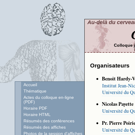
Au-delà du cerveau
Colloque 
Organisateurs
Benoit Hardy-V
Institut Jean-Ni
Accueil
Université du Q
Thématique
Actes du colloque en-ligne
(PDF)
Nicolas Payette
Horaire PDF
Université du Q
Horaire HTML
Résumés des conférences
Pr. Pierre Poiri
Résumés des affiches
Université du Q
Photos de la session d'affiches